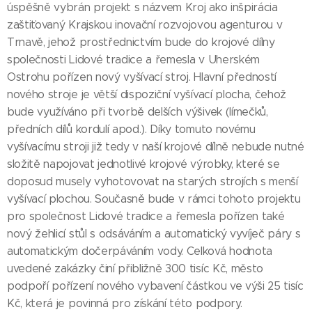
úspěšně vybrán projekt s názvem Kroj ako inšpirácia
zaštiťovaný Krajskou inovační rozvojovou agenturou v
Trnavě, jehož prostřednictvím bude do krojové dílny
společnosti Lidové tradice a řemesla v Uherském
Ostrohu pořízen nový vyšívací stroj. Hlavní předností
nového stroje je větší dispoziční vyšívací plocha, čehož
bude využíváno při tvorbě delších výšivek (límečků,
předních dílů kordulí apod.). Díky tomuto novému
vyšívacímu stroji již tedy v naší krojové dílně nebude nutné
složitě napojovat jednotlivé krojové výrobky, které se
doposud musely vyhotovovat na starých strojích s menší
vyšívací plochou. Současně bude v rámci tohoto projektu
pro společnost Lidové tradice a řemesla pořízen také
nový žehlicí stůl s odsáváním a automatický vyvíječ páry s
automatickým dočerpáváním vody. Celková hodnota
uvedené zakázky činí přibližně 300 tisíc Kč, město
podpoří pořízení nového vybavení částkou ve výši 25 tisíc
Kč, která je povinná pro získání této podpory.