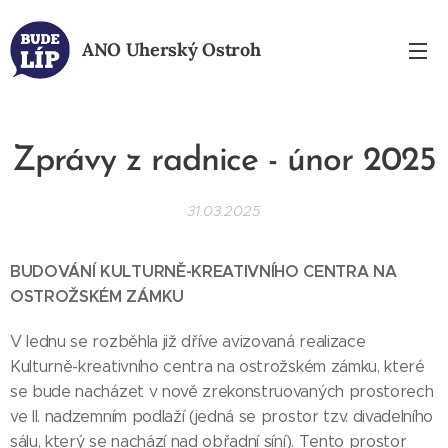
ANO
Uherský Ostroh
Zprávy z radnice - únor 2025
31.03.2025
BUDOVÁNÍ KULTURNĚ-KREATIVNÍHO CENTRA NA
OSTROŽSKÉM ZÁMKU
V lednu se rozběhla již dříve avizovaná realizace
Kulturně-kreativního centra na ostrožském zámku, které
se bude nacházet v nově zrekonstruovaných prostorech
ve II. nadzemním podlaží (jedná se prostor tzv. divadelního
sálu, který se nachází nad obřadní síní). Tento prostor