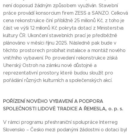
není doposud žádným způsobem využíván. Stavební
práce provádí konsorcium firem ZESS a SANZO. Celková
cena rekonstrukce činí přibližně 25 milionů Kč, z toho je
část ve výši 12 milionů Kč pokryta dotací z Ministerstva
kultury ČR. Ukončení stavebních prací je předběžně
plánováno v měsíci říjnu 2025. Následně pak bude v
těchto prostorech probíhat instalace a montáž nového
vnitřního vybavení. Po provedení rekonstrukce získá
Uherský Ostroh na zámku nové důstojné a
reprezentativní prostory, které budou sloužit pro
pořádání různých kulturních a společenských akcí.
POŘÍZENÍ NOVÉHO VYBAVENÍ A PODPORA
SPOLEČNOSTI LIDOVÉ TRADICE A ŘEMESLA, o. p. s.
V rámci programu přeshraniční spolupráce Interreg
Slovensko – Česko mezi podanými žádostmi o dotaci byl