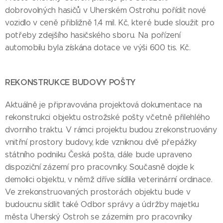
dobrovolných hasičů v Uherském Ostrohu pořídit nové
vozidlo v ceně přibližně 1,4 mil. Kč, které bude sloužit pro
potřeby zdejšího hasičského sboru. Na pořízení
automobilu byla získána dotace ve výši 600 tis. Kč.
REKONSTRUKCE BUDOVY POŠTY
Aktuálně je připravována projektová dokumentace na
rekonstrukci objektu ostrožské pošty včetně přilehlého
dvorního traktu. V rámci projektu budou zrekonstruovány
vnitřní prostory budovy, kde vzniknou dvě přepážky
státního podniku Česká pošta, dále bude upraveno
dispoziční zázemí pro pracovníky. Současně dojde k
demolici objektu, v němž dříve sídlila veterinární ordinace.
Ve zrekonstruovaných prostorách objektu bude v
budoucnu sídlit také Odbor správy a údržby majetku
města Uherský Ostroh se zázemím pro pracovníky