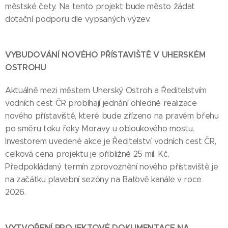
městské čety. Na tento projekt bude město žádat
dotační podporu dle vypsaných výzev.
VYBUDOVÁNÍ NOVÉHO PŘÍSTAVIŠTĚ V UHERSKÉM
OSTROHU
Aktuálně mezi městem Uherský Ostroh a Ředitelstvím
vodních cest ČR probíhají jednání ohledně realizace
nového přístaviště, které bude zřízeno na pravém břehu
po směru toku řeky Moravy u obloukového mostu.
Investorem uvedené akce je Ředitelství vodních cest ČR,
celková cena projektu je přibližně 25 mil. Kč.
Předpokládaný termín zprovoznění nového přístaviště je
na začátku plavební sezóny na Baťově kanále v roce
2026.
VYTVOŘENÍ PROJEKTOVÉ DOKUMENTACE NA