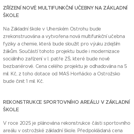
ZŘÍZENÍ NOVÉ MULTIFUNKČNÍ UČEBNY NA ZÁKLADNÍ
ŠKOLE
Na Základní škole v Uherském Ostrohu bude
zrekonstruována a vytvořena nová multifunkční učebna
fyziky a chemie, která bude sloužit pro výuku zdejším
žákům. Součástí tohoto projektu bude i modernizace
sociálního zařízení v I. patře ZŠ, které bude nově
bezbariérové. Cena celého projektu je odhadována na 5
mil. Kč, z toho dotace od MAS Horňácko a Ostrožsko
bude činit 1 mil. Kč.
REKONSTRUKCE SPORTOVNÍHO AREÁLU V ZÁKLADNÍ
ŠKOLE
V roce 2025 je plánována rekonstrukce části sportovního
areálu v ostrožské základní škole. Předpokládaná cena