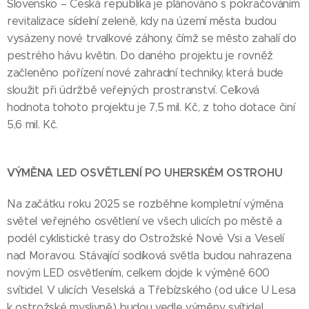
Slovensko – Česká republika je plánováno s pokračováním
revitalizace sídelní zeleně, kdy na území města budou
vysázeny nové trvalkové záhony, čímž se město zahalí do
pestrého hávu květin. Do daného projektu je rovněž
začleněno pořízení nové zahradní techniky, která bude
sloužit při údržbě veřejných prostranství. Celková
hodnota tohoto projektu je 7,5 mil. Kč, z toho dotace činí
5,6 mil. Kč.
VÝMĚNA LED OSVĚTLENÍ PO UHERSKÉM OSTROHU
Na začátku roku 2025 se rozběhne kompletní výměna
světel veřejného osvětlení ve všech ulicích po městě a
podél cyklistické trasy do Ostrožské Nové Vsi a Veselí
nad Moravou. Stávající sodíková světla budou nahrazena
novým LED osvětlením, celkem dojde k výměně 600
svítidel. V ulicích Veselská a Třebízského (od ulice U Lesa
k ostrožské myslivně) budou vedle výměny svítidel