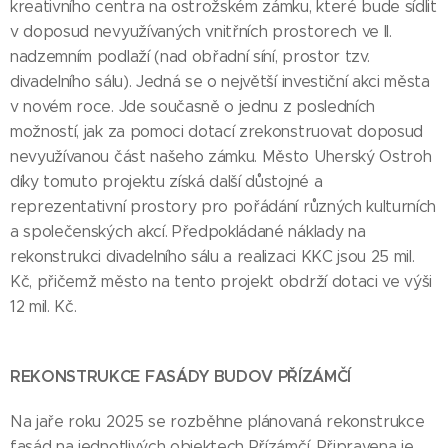
kreativního centra na ostrožském zámku, které bude sídlit
v doposud nevyužívaných vnitřních prostorech ve II.
nadzemním podlaží (nad obřadní síní, prostor tzv.
divadelního sálu). Jedná se o největší investiční akci města
v novém roce. Jde současně o jednu z posledních
možností, jak za pomoci dotací zrekonstruovat doposud
nevyužívanou část našeho zámku. Město Uherský Ostroh
díky tomuto projektu získá další důstojné a
reprezentativní prostory pro pořádání různých kulturních
a společenských akcí. Předpokládané náklady na
rekonstrukci divadelního sálu a realizaci KKC jsou 25 mil.
Kč, přičemž město na tento projekt obdrží dotaci ve výši
12 mil. Kč.
REKONSTRUKCE FASÁDY BUDOV PŘÍZÁMČÍ
Na jaře roku 2025 se rozběhne plánovaná rekonstrukce
fasád na jednotlivých objektech Přízámčí. Připravena je