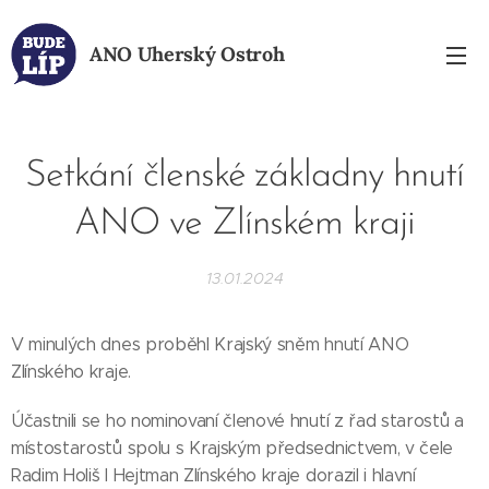
ANO
Uherský Ostroh
Setkání členské základny hnutí
ANO ve Zlínském kraji
13.01.2024
V minulých dnes proběhl Krajský sněm hnutí ANO
Zlínského kraje.
Účastnili se ho nominovaní členové hnutí z řad starostů a
místostarostů spolu s Krajským předsednictvem, v čele
Radim Holiš I Hejtman Zlínského kraje dorazil i hlavní