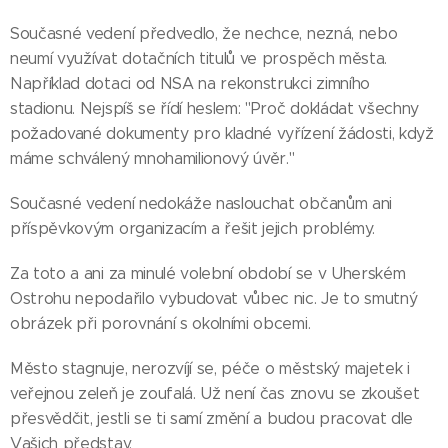
Současné vedení předvedlo, že nechce, nezná, nebo
neumí využívat dotačních titulů ve prospěch města.
Například dotaci od NSA na rekonstrukci zimního
stadionu. Nejspíš se řídí heslem: "Proč dokládat všechny
požadované dokumenty pro kladné vyřízení žádosti, když
máme schválený mnohamilionový úvěr."
Současné vedení nedokáže naslouchat občanům ani
příspěvkovým organizacím a řešit jejich problémy.
Za toto a ani za minulé volební období se v Uherském
Ostrohu nepodařilo vybudovat vůbec nic. Je to smutný
obrázek při porovnání s okolními obcemi.
Město stagnuje, nerozvíjí se, péče o městský majetek i
veřejnou zeleň je zoufalá. Už není čas znovu se zkoušet
přesvědčit, jestli se ti samí změní a budou pracovat dle
Vašich představ.