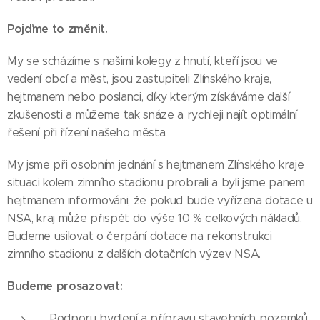
Pojďme to změnit.
My se scházíme s našimi kolegy z hnutí, kteří jsou ve
vedení obcí a měst, jsou zastupiteli Zlínského kraje,
hejtmanem nebo poslanci, díky kterým získáváme další
zkušenosti a můžeme tak snáze a rychleji najít optimální
řešení při řízení našeho města.
My jsme při osobním jednání s hejtmanem Zlínského kraje
situaci kolem zimního stadionu probrali a byli jsme panem
hejtmanem informováni, že pokud bude vyřízena dotace u
NSA, kraj může přispět do výše 10 % celkových nákladů.
Budeme usilovat o čerpání dotace na rekonstrukci
zimního stadionu z dalších dotačních výzev NSA.
Budeme prosazovat:
Podporu bydlení a přípravu stavebních pozemků