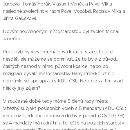
Jurčeka, Tomáš Horák, Vlastimil Vaněk a Pavel Vlk a
následně zvoleni noví radní Pavel Vozábal, Radislav Mika a
Jiřina Galušková.
Novým neuvolněným místostarostou byl zvolen Michal
Janečka.
Proč byla nyní vytvořena nová koalice starosta sice
nesdělil, ale můžeme se domnívat, že to bylo z důvodu
častých neshod v rámci původní koalice, nebo po
rezignaci bývalé místostarostky Hany Příleské už nic
nebránilo ve spolupráci s KDU-ČSL. Nebo je za tím snad
nějaký jiný zájem?
V současné době tedy máme 5 členů rady města.
Vítězný subjekt posledních voleb s 5 mandáty (KDU-ČSL)
má pouze jednoho radního a druhý v pořadí (O.S.T.R.O.H)
se 4 mandáty má radní tři a to ještě na pozicích starosty