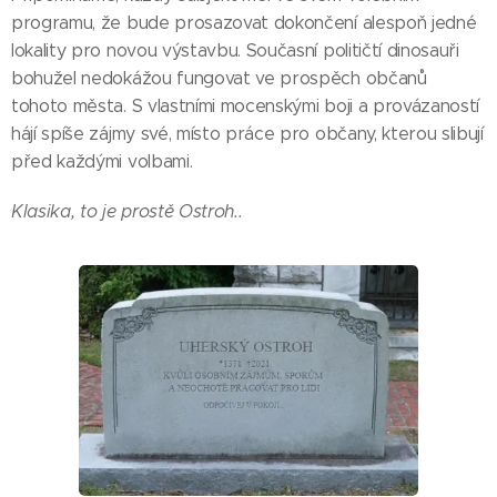
programu, že bude prosazovat dokončení alespoň jedné
lokality pro novou výstavbu. Současní političtí dinosauři
bohužel nedokážou fungovat ve prospěch občanů
tohoto města. S vlastními mocenskými boji a provázaností
hájí spíše zájmy své, místo práce pro občany, kterou slibují
před každými volbami.
Klasika, to je prostě Ostroh..