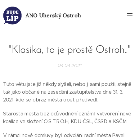
ANO
Uherský Ostroh
"Klasika, to je prostě Ostroh.."
04.04.2021
Tuto větu jste již někdy slyšeli, nebo ji sami použili, stejně
tak jako občané na zasedání zastupitelstva dne 31. 3.
2021, kde se obraz města opět předvedl:
Starosta města bez odůvodnění oznámil vytvoření nové
koalice ve složení O.S.T.R.O.H, KDU-ČSL, ČSSD a KSČM.
V rámci nové domluvy byli odvoláni radní města Pavel