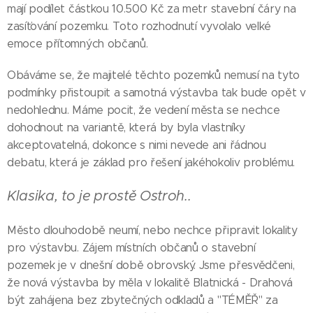
mají podílet částkou 10.500 Kč za metr stavební čáry na
zasíťování pozemku. Toto rozhodnutí vyvolalo velké
emoce přítomných občanů.
Obáváme se, že majitelé těchto pozemků nemusí na tyto
podmínky přistoupit a samotná výstavba tak bude opět v
nedohlednu. Máme pocit, že vedení města se nechce
dohodnout na variantě, která by byla vlastníky
akceptovatelná, dokonce s nimi nevede ani řádnou
debatu, která je základ pro řešení jakéhokoliv problému.
Klasika, to je prostě Ostroh..
Město dlouhodobě neumí, nebo nechce připravit lokality
pro výstavbu. Zájem místních občanů o stavební
pozemek je v dnešní době obrovský. Jsme přesvědčeni,
že nová výstavba by měla v lokalitě Blatnická - Drahová
být zahájena bez zbytečných odkladů a "TÉMĚŘ" za