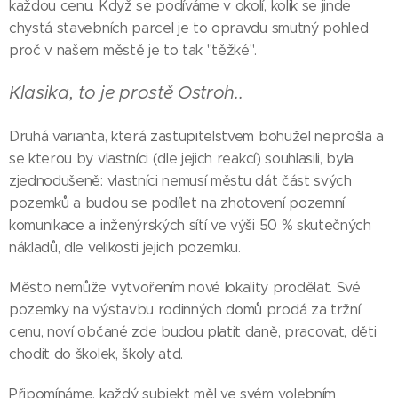
každou cenu. Když se podíváme v okolí, kolik se jinde
chystá stavebních parcel je to opravdu smutný pohled
proč v našem městě je to tak "těžké".
Klasika, to je prostě Ostroh..
Druhá varianta, která zastupitelstvem bohužel neprošla a
se kterou by vlastníci (dle jejich reakcí) souhlasili, byla
zjednodušeně: vlastníci nemusí městu dát část svých
pozemků a budou se podílet na zhotovení pozemní
komunikace a inženýrských sítí ve výši 50 % skutečných
nákladů, dle velikosti jejich pozemku.
Město nemůže vytvořením nové lokality prodělat. Své
pozemky na výstavbu rodinných domů prodá za tržní
cenu, noví občané zde budou platit daně, pracovat, děti
chodit do školek, školy atd.
Připomínáme, každý subjekt měl ve svém volebním