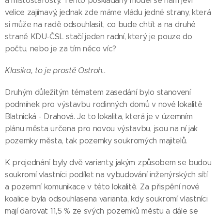
a místostarosty. Tento poskládaný model se nám jeví
velice zajímavý, jednak zde máme vládu jedné strany, která
si může na radě odsouhlasit, co bude chtít a na druhé
straně KDU-ČSL stačí jeden radní, který je pouze do
počtu, nebo je za tím něco víc?
Klasika, to je prostě Ostroh..
Druhým důležitým tématem zasedání bylo stanovení
podmínek pro výstavbu rodinných domů v nové lokalitě
Blatnická - Drahová. Je to lokalita, která je v územním
plánu města určena pro novou výstavbu, jsou na ní jak
pozemky města, tak pozemky soukromých majitelů.
K projednání byly dvě varianty, jakým způsobem se budou
soukromí vlastníci podílet na vybudování inženýrských sítí
a pozemní komunikace v této lokalitě. Za přispění nové
koalice byla odsouhlasena varianta, kdy soukromí vlastníci
mají darovat 11,5 % ze svých pozemků městu a dále se