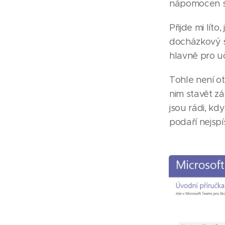
nápomocen s 
Přijde mi lít
docházkový s
hlavně pro u
Tohle není ot
nim stavět zá
jsou rádi, kd
podaří nejsp