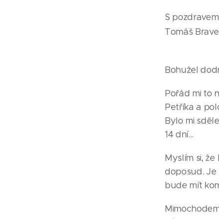
S pozdravem
Tomáš Brav
Bohužel dodn
Pořád mi to n
Petříka a polo
Bylo mi sděle
14 dní...
Myslím si, že
doposud. Je 
bude mít kom
Mimochodem j