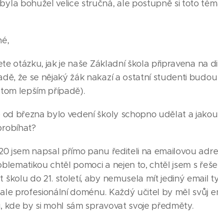
yla bohužel velice stručná, ale postupně si toto té
né,
dete otázku, jak je naše Základní škola připravena na d
adě, že se nějaký žák nakazí a ostatní studenti budo
 tom lepším případě).
o od března bylo vedení školy schopno udělat a jako
robíhat?
020 jsem napsal přímo panu řediteli na emailovou adr
blematikou chtěl pomoci a nejen to, chtěl jsem s řeše
školu do 21. století, aby nemusela mít jediný email 
le profesionální doménu. Každý učitel by měl svůj ema
du, kde by si mohl sám spravovat svoje předměty.