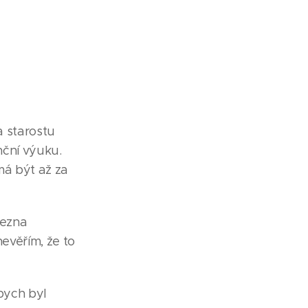
a starostu
anční výuku.
má být až za
řezna
evěřím, že to
bych byl