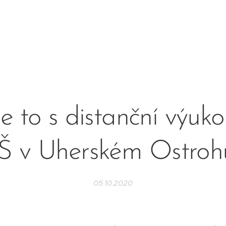
je to s distanční výuk
Š v Uherském Ostroh
05.10.2020