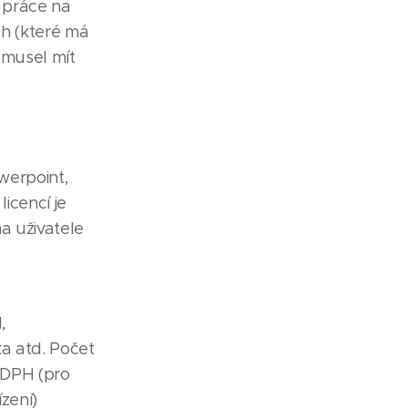
a práce na
ch (které má
 musel mít
werpoint,
icencí je
a uživatele
,
a atd. Počet
z DPH (pro
ízení)