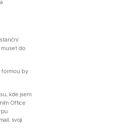
ma
istanční
u muset do
u formou by
esu, kde jsem
ním Office
typu
il, svoji