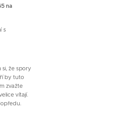
65 na
í s
si, že spory
ří by tuto
ím zvažte
lice vítají.
dopředu.