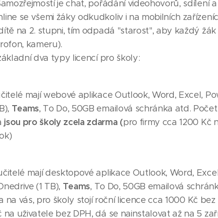
Samozřejmostí je chat, pořádání videohovorů, sdílení 
ine se všemi žáky odkudkoliv i na mobilních zařízení
ítě na 2. stupni, tím odpadá "starost", aby každý žák
rofon, kameru).
základní dva typy licencí pro školy:
čitelé mají webové aplikace Outlook, Word, Excel, Po
Teams
B),
, To Do, 50GB emailová schránka atd. Počet l
jsou pro školy zcela zdarma (
a
pro firmy cca 1200 Kč n
ok)
čitelé mají desktopové aplikace Outlook, Word, Excel
Teams
Onedrive (1 TB),
, To Do, 50GB emailová schránk
ela na vás, pro školy stojí roční licence cca 1000 Kč be
 na uživatele bez DPH, dá se nainstalovat až na 5 zař