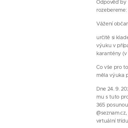
Odpověď by b
rozebereme:
Vážení obča
určitě si kla
výuku v příp
karantény (v
Co vše pro t
měla výuka p
Dne 24. 9. 2
mu s tuto pro
365 posunout 
@seznam.cz, a
virtuální tří