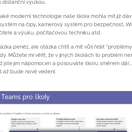
distanční výukou.
o, jaké moderní technologie naše škola mohla mít již dáv
ystém na čipy, kamerový systém pro bezpečnost, WiFi
čitele a výuku, počítačovou techniku atd.
ázka peněz, ale otázka chtít a mít vůli řešit "problémy
dy. Můžete mi věřit, že v jiných školách to problém nen
yž jste jim nápomocen a posouváte školu směrem dál...
íš až bude nové vedení.