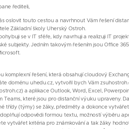
pane ředitel
i,
ás oslovit touto cestou a navrhnout Vám řešení dista
itele Základní školy Uherský Ostroh.
 pohybuji se v IT sféře, kdy navrhuji a realizuji IT projek
lské subjekty. Jedním takovým řešením jsou Office 36
icrosoft.
sou komplexní řešení, která obsahují cloudový Exchang
máte doménu uhedu.cz, vytvořil bych Vám zsuhostroh.c
stroh.cz) a aplikace Outlook, Word, Excel, Powerpoin
m Teams, které jsou pro distanční výuku upraveny. Daj
é třídy (týmy) se žáky, předměty a dokonce vytvářet 
 doplňují odpovědi formou textu, možností výběru ap
ete vytvářet kritéria pro známkování a tak žáky hodn