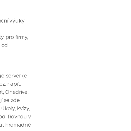
nční výuky
ty pro firmy,
5 od
e server (e-
z, např.:
t, Onedrive,
í se zde
úkoly, kvízy,
od. Rovnou v
otit hromadně