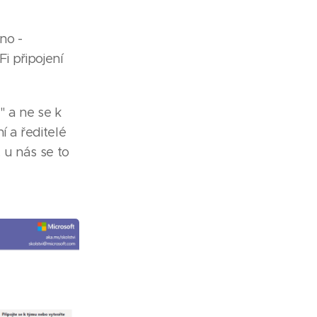
no -
 připojení
" a ne se k
í a ředitelé
 u nás se to