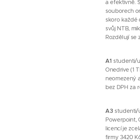
a efektivně. 
souborech onl
skoro každé d
svůj NTB, mik
Rozdělují se 
A1
studenti/u
Onedrive (1 T
neomezený 
bez DPH za r
A3
studenti/u
Powerpoint, 
licencí je zc
firmy 3420 Kč