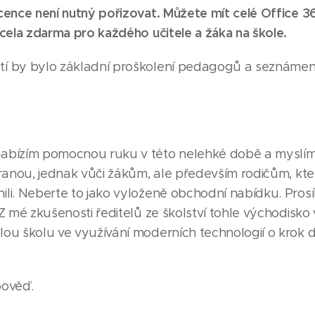
cence není nutný pořizovat. Můžete mít celé Office 3
zcela zdarma pro každého učitele a žáka na škole.
í by bylo základní proškolení pedagogů a seznámen
abízím pomocnou ruku v této nelehké době a myslím 
tranou, jednak vůči žákům, ale především rodičům, kte
ili. Neberte to jako vyloženě obchodní nabídku. Pros
Z mé zkušenosti ředitelů ze školství tohle východisko ve
lou školu ve využívání moderních technologií o krok 
pověď.