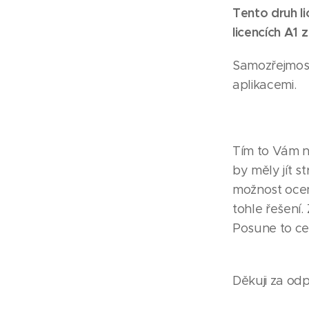
Tento druh li
licencích A1 
Samozřejmost
aplikacemi.
Tím to Vám n
by měly jít s
možnost ocen
tohle řešení. 
Posune to ce
Děkuji za od