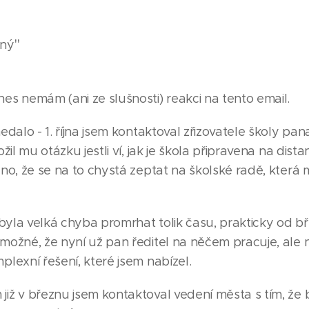
"
ený
es nemám (ani ze slušnosti) reakci na tento email.
edalo - 1. října jsem kontaktoval zřizovatele školy pan
žil mu otázku jestli ví, jak je škola připravena na dist
no, že se na to chystá zeptat na školské radě, která 
 byla velká chyba promrhat tolik času, prakticky od b
možné, že nyní už pan ředitel na něčem pracuje, ale n
plexní řešení, které jsem nabízel.
iž v březnu jsem kontaktoval vedení města s tím, že 