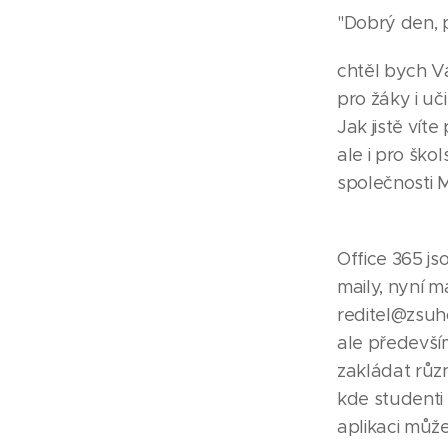
"
Dobrý den, 
chtěl bych V
pro žáky i uč
Jak jistě víte
ale i pro ško
společnosti M
Office 365 j
maily, nyní 
reditel@zsuho
ale předevší
zakládat různ
kde studenti
aplikaci můž