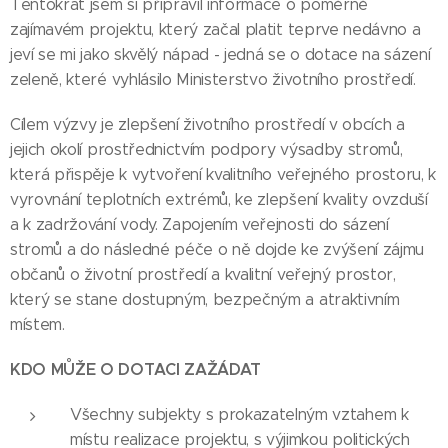
Tentokrát jsem si připravil informace o poměrně
zajímavém projektu, který začal platit teprve nedávno a
jeví se mi jako skvělý nápad - jedná se o dotace na sázení
zeleně, které vyhlásilo Ministerstvo životního prostředí.
Cílem výzvy je zlepšení životního prostředí v obcích a
jejich okolí prostřednictvím podpory výsadby stromů,
která přispěje k vytvoření kvalitního veřejného prostoru, k
vyrovnání teplotních extrémů, ke zlepšení kvality ovzduší
a k zadržování vody. Zapojením veřejnosti do sázení
stromů a do následné péče o ně dojde ke zvýšení zájmu
občanů o životní prostředí a kvalitní veřejný prostor,
který se stane dostupným, bezpečným a atraktivním
místem.
KDO MŮŽE O DOTACI ZAŽÁDAT
Všechny subjekty s prokazatelným vztahem k
místu realizace projektu, s výjimkou politických