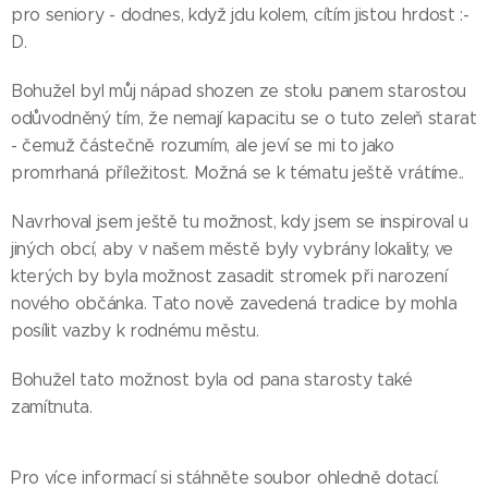
pro seniory - dodnes, když jdu kolem, cítím jistou hrdost :-
D.
Bohužel byl můj nápad shozen ze stolu panem starostou
odůvodněný tím, že nemají kapacitu se o tuto zeleň starat
- čemuž částečně rozumím, ale jeví se mi to jako
promrhaná příležitost. Možná se k tématu ještě vrátíme..
Navrhoval jsem ještě tu možnost, kdy jsem se inspiroval u
jiných obcí, aby v našem městě byly vybrány lokality, ve
kterých by byla možnost zasadit stromek při narození
nového občánka. Tato nově zavedená tradice by mohla
posílit vazby k rodnému městu.
Bohužel tato možnost byla od pana starosty také
zamítnuta.
Pro více informací si stáhněte soubor ohledně dotací.